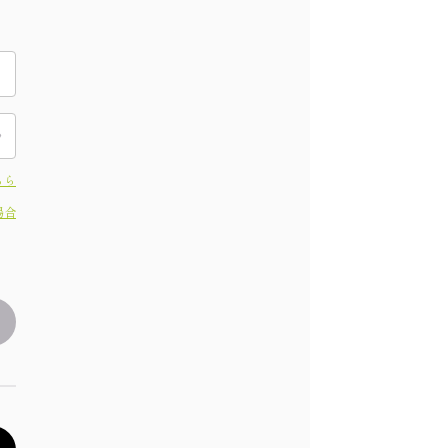
ちら
場合