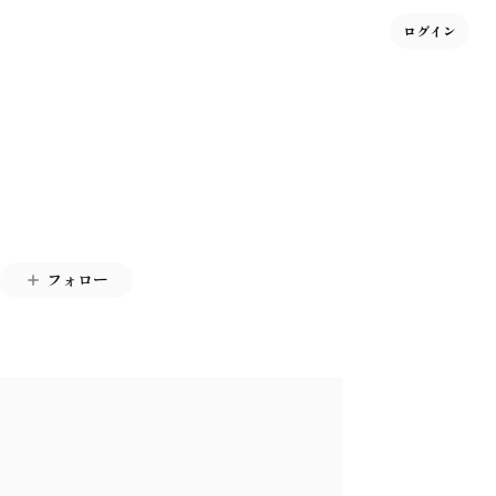
ログイン
フォロー