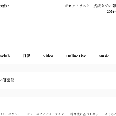
の使い
※セットリスト 広沢タダシ 弾き
202
nclub
日記
Video
Online Live
Music
シ倶楽部
バシーポリシー
コミュニティガイドライン
特商法に基づく表示
よくあ