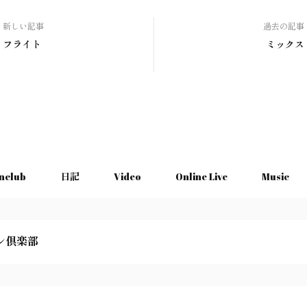
新しい記事
過去の記事
フライト
ミックス
nclub
日記
Video
Online Live
Music
シ倶楽部