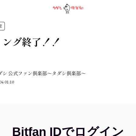
定
リング終了！！
ダシ 公式ファン倶楽部〜タダシ倶楽部〜
04 01:10
Bitfan IDでログイン