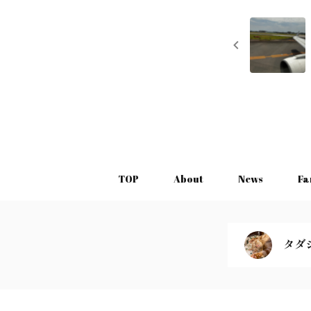
TOP
About
News
Fa
タダ